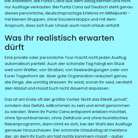
bei Anbietern, die Punta Cana aus dem Alltag kennen und nicht
nur Ausflüge verkaufen. Bei Punta Cana auf Deutsch steht genau
dieses persönliche, deutschsprachige Erlebnis im Mittelpunkt -
mit kleinen Gruppen, ohne Souvenirstopps und mit dem
Anspruch, dass sich Euer Urlaub auch nach Urlaub anfühlt.
Was Ihr realistisch erwarten
dürft
Eine private oder persönliche Tour macht nicht jeden Ausflug
automatisch perfekt. Auch der schönste Tag hängt ein Stück
weit vom Wetter, von Straßen, von Seebedingungen oder von
Eurer Tagesform ab. Aber gute Organisation reduziert genau
die Dinge, die unnötig stressen. Ihr wisst, woran Ihr seid, versteht
den Ablauf und müsst Euch nicht dauernd anpassen.
Das ist am Ende oft der größte Vorteil. Nicht das Etikett „privat“,
sondern das Gefühl, willkommen zu sein und ernst genommen
zu werden. Wenn Ihr Punta Cana entspannt erleben möchtet,
ohne Sprachbarrieren, ohne Zeitdruck und ohne touristisches
Nebenprogramm, dann lohnt es sich, bei der Wahl des Ausflugs
genauer hinzuschauen. Der schönste Urlaubstag ist meistens
der, an dem Ihr Euch um fast nichts kümmern müsst - außer