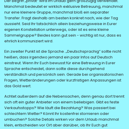
Der Begriff „privat“ wird im Urlaub gern großzügig verwendet.
Manchmal bedeutet er wirklich exklusive Betreuung, manchmal
nur eine kleinere Gruppe, manchmal bloß ein separater
Transfer. Fragt deshalb am besten konkret nach, wie der Tag
aussieht. Seid Ihr tatsächlich allein beziehungsweise in Eurer
eigenen Konstellation unterwegs, oder ist es eine kleine
Sammelgruppe? Beides kann gut sein - wichtig ist nur, dass es
ehrlich kommuniziert wird.
Ein zweiter Punkt ist die Sprache. „Deutschsprachig“ sollte nicht
heißen, dass irgendwo jemand ein paar Infos auf Deutsch
einstreut. Wenn Ihr Euch bewusst für eine Betreuung in Eurer
Sprache entscheidet, dann sollte diese durchgehend
verständlich und persönlich sein. Gerade bei organisatorischen
Fragen, Wetteränderungen oder kurzfristigen Anpassungen ist
das Gold wert.
Achtet außerdem auf die Nebensachen, denn genau dort trennt
sich oft ein guter Anbieter von einem beliebigen. Gibt es feste
Verkaufsstopps? Wie läuft die Bezahlung? Was passiert bei
schlechtem Wetter? Könnt Ihr kostenfrei stornieren oder
umbuchen? Solche Details wirken vor dem Urlaub manchmal
klein, entscheiden vor Ort aber darüber, ob Ihr Euch gut