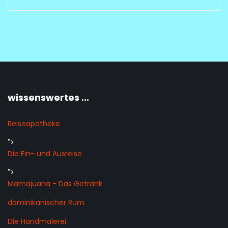
wissenswertes ...
Reiseapotheke
">
Die Ein- und Ausreise
">
Mamajuana - Das Getränk
dominikanischer Rum
Die Handmalerei