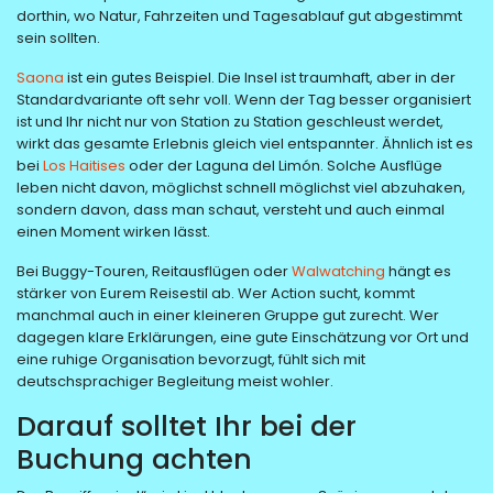
dorthin, wo Natur, Fahrzeiten und Tagesablauf gut abgestimmt
sein sollten.
Saona
ist ein gutes Beispiel. Die Insel ist traumhaft, aber in der
Standardvariante oft sehr voll. Wenn der Tag besser organisiert
ist und Ihr nicht nur von Station zu Station geschleust werdet,
wirkt das gesamte Erlebnis gleich viel entspannter. Ähnlich ist es
bei
Los Haitises
oder der Laguna del Limón. Solche Ausflüge
leben nicht davon, möglichst schnell möglichst viel abzuhaken,
sondern davon, dass man schaut, versteht und auch einmal
einen Moment wirken lässt.
Bei Buggy-Touren, Reitausflügen oder
Walwatching
hängt es
stärker von Eurem Reisestil ab. Wer Action sucht, kommt
manchmal auch in einer kleineren Gruppe gut zurecht. Wer
dagegen klare Erklärungen, eine gute Einschätzung vor Ort und
eine ruhige Organisation bevorzugt, fühlt sich mit
deutschsprachiger Begleitung meist wohler.
Darauf solltet Ihr bei der
Buchung achten