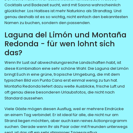
Cocktails und Badezeit sucht, wird mit Saona wahrscheinlich
glücklicher. Los Haitises ist mehr Naturkino als Strandtag. Und
genau deshalb ist es so wichtig, nicht einfach den bekanntesten
Namen zu buchen, sondern den passenden.
Laguna del Limón und Montaña
Redonda - für wen lohnt sich
das?
Wenn Ihr Lust auf abwechslungsreiche Landschaften habt, ist
diese Kombination eine sehr schöne Wahl. Die Laguna del Limón
bringt Euch in eine grüne, tropische Umgebung, die mit dem
typischen Bild von Punta Cana erst einmal wenig zu tun hat.
Montaña Redonda liefert dazu weite Ausblicke, frische Luft und
oft genau diese besonderen Urlaubsfotos, die nicht nach
Standard aussehen.
Viele Gäste mögen diesen Ausflug, weil er mehrere Eindrücke
an einem Tag verbindet. Er ist ideal für alle, die nicht nur am
Strand liegen möchten, aber auch kein reines Actionprogramm
suchen. Gerade wenn Ihr als Paar oder mit Freunden unterwegs
seid, ist das oft ein sehr stimmiger Tagesausflug.