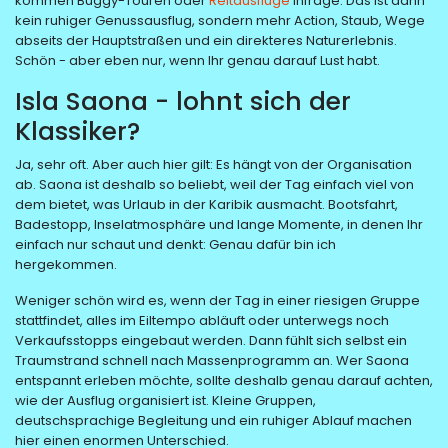
kommen Buggy-Touren oder
Reitausflüge
infrage. Das ist dann
kein ruhiger Genussausflug, sondern mehr Action, Staub, Wege
abseits der Hauptstraßen und ein direkteres Naturerlebnis.
Schön - aber eben nur, wenn Ihr genau darauf Lust habt.
Isla Saona - lohnt sich der
Klassiker?
Ja, sehr oft. Aber auch hier gilt: Es hängt von der Organisation
ab. Saona ist deshalb so beliebt, weil der Tag einfach viel von
dem bietet, was Urlaub in der Karibik ausmacht. Bootsfahrt,
Badestopp, Inselatmosphäre und lange Momente, in denen Ihr
einfach nur schaut und denkt: Genau dafür bin ich
hergekommen.
Weniger schön wird es, wenn der Tag in einer riesigen Gruppe
stattfindet, alles im Eiltempo abläuft oder unterwegs noch
Verkaufsstopps eingebaut werden. Dann fühlt sich selbst ein
Traumstrand schnell nach Massenprogramm an. Wer Saona
entspannt erleben möchte, sollte deshalb genau darauf achten,
wie der Ausflug organisiert ist. Kleine Gruppen,
deutschsprachige Begleitung und ein ruhiger Ablauf machen
hier einen enormen Unterschied.