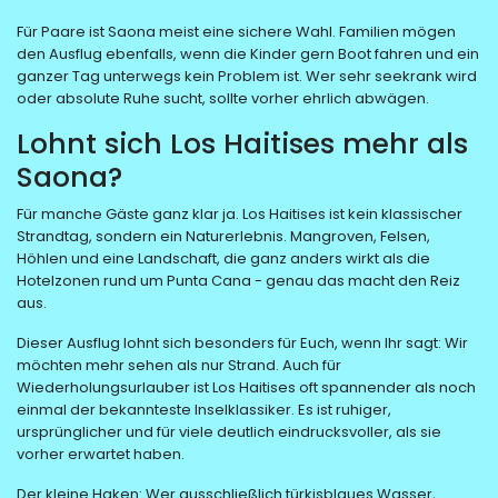
Für Paare ist Saona meist eine sichere Wahl. Familien mögen
den Ausflug ebenfalls, wenn die Kinder gern Boot fahren und ein
ganzer Tag unterwegs kein Problem ist. Wer sehr seekrank wird
oder absolute Ruhe sucht, sollte vorher ehrlich abwägen.
Lohnt sich Los Haitises mehr als
Saona?
Für manche Gäste ganz klar ja. Los Haitises ist kein klassischer
Strandtag, sondern ein Naturerlebnis. Mangroven, Felsen,
Höhlen und eine Landschaft, die ganz anders wirkt als die
Hotelzonen rund um Punta Cana - genau das macht den Reiz
aus.
Dieser Ausflug lohnt sich besonders für Euch, wenn Ihr sagt: Wir
möchten mehr sehen als nur Strand. Auch für
Wiederholungsurlauber ist Los Haitises oft spannender als noch
einmal der bekannteste Inselklassiker. Es ist ruhiger,
ursprünglicher und für viele deutlich eindrucksvoller, als sie
vorher erwartet haben.
Der kleine Haken: Wer ausschließlich türkisblaues Wasser,