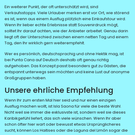
Ein weiterer Punkt, der oft unterschätzt wird, sind
Verkaufsstopps. Viele Urlauber merken erst vor Ort, wie störend
es ist, wenn aus einem Ausflug plötzlich eine Einkaufstour wird.
Wenn Ihr lieber echte Erlebnisse statt Souvenirdruck mögt,
solltet Ihr darauf achten, wie der Anbieter arbeitet. Genau darin
liegt oft der Unterschied zwischen einem netten Tag und einem
Tag, den Ihr wirklich gern weiterempfehlt.
Wer es persönlich, deutschsprachig und ohne Hektik mag, ist
bei Punta Cana auf Deutsch deshalb oft genau richtig
aufgehoben. Das Konzept passt besonders gut zu Gästen, die
entspannt unterwegs sein möchten und keine Lust auf anonyme
Großgruppen haben.
Unsere ehrliche Empfehlung
Wenn Ihr zum ersten Mal hier seid und nur einen einzigen
Ausflug machen wollt, ist Isla Saona für viele die beste Wahl.
Nicht weil sie immer die exklusivste ist, sondern weil sie dieses
Karibikgefühl liefert, das sich viele wünschen. Wenn Ihr aber
schon öfter hier wart oder bewusst etwas Ursprünglicheres
sucht, können Los Haitises oder die Laguna del Limón sogar die