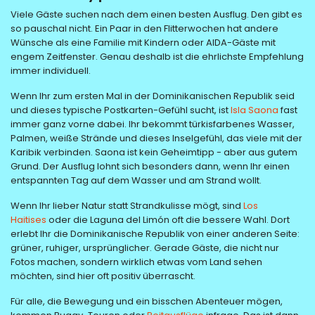
Viele Gäste suchen nach dem einen besten Ausflug. Den gibt es
so pauschal nicht. Ein Paar in den Flitterwochen hat andere
Wünsche als eine Familie mit Kindern oder AIDA-Gäste mit
engem Zeitfenster. Genau deshalb ist die ehrlichste Empfehlung
immer individuell.
Wenn Ihr zum ersten Mal in der Dominikanischen Republik seid
und dieses typische Postkarten-Gefühl sucht, ist
Isla Saona
fast
immer ganz vorne dabei. Ihr bekommt türkisfarbenes Wasser,
Palmen, weiße Strände und dieses Inselgefühl, das viele mit der
Karibik verbinden. Saona ist kein Geheimtipp - aber aus gutem
Grund. Der Ausflug lohnt sich besonders dann, wenn Ihr einen
entspannten Tag auf dem Wasser und am Strand wollt.
Wenn Ihr lieber Natur statt Strandkulisse mögt, sind
Los
Haitises
oder die Laguna del Limón oft die bessere Wahl. Dort
erlebt Ihr die Dominikanische Republik von einer anderen Seite:
grüner, ruhiger, ursprünglicher. Gerade Gäste, die nicht nur
Fotos machen, sondern wirklich etwas vom Land sehen
möchten, sind hier oft positiv überrascht.
Für alle, die Bewegung und ein bisschen Abenteuer mögen,