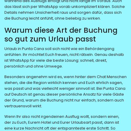
während des Ausflugs erfolgt und nicht lange im Voraus. Auch
das lässt sich per WhatsApp vorab unkompliziert klären. Solche
Details nehmen Unsicherheit raus und sorgen dafür, dass sich
die Buchung leicht anfühlt, ohne beliebig zu wirken.
Warum diese Art der Buchung
so gut zum Urlaub passt
Urlaub in Punta Cana soll sich nicht wie ein Behördengang
anfühlen. Ihr möchtet Euch freuen, nicht rätseln. Genau deshalb
ist WhatsApp für viele die beste Lösung: schnell, direkt,
persönlich und ohne Umwege.
Besonders angenehm wird es, wenn hinter dem Chat Menschen
stehen, die die Region wirklich kennen und Euch ehrlich sagen,
was passt und was vielleicht weniger sinnvoll ist. Bei Punta Cana
auf Deutsch ist genau dieser persönliche Ansatz für viele Gäste
der Grund, warum die Buchung nicht nur einfach, sondern auch
vertrauensvoll wirkt.
Wenn Ihr also nicht irgendeinen Ausflug wollt, sondern einen,
der zu Euch, Eurem Hotel und Eurer Urlaubsart passt, dann ist
eine kurze Nachricht oft der entspannteste erste Schritt. So