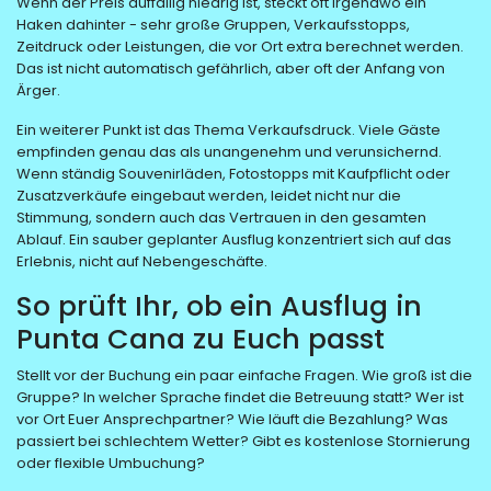
Wenn der Preis auffällig niedrig ist, steckt oft irgendwo ein
Haken dahinter - sehr große Gruppen, Verkaufsstopps,
Zeitdruck oder Leistungen, die vor Ort extra berechnet werden.
Das ist nicht automatisch gefährlich, aber oft der Anfang von
Ärger.
Ein weiterer Punkt ist das Thema Verkaufsdruck. Viele Gäste
empfinden genau das als unangenehm und verunsichernd.
Wenn ständig Souvenirläden, Fotostopps mit Kaufpflicht oder
Zusatzverkäufe eingebaut werden, leidet nicht nur die
Stimmung, sondern auch das Vertrauen in den gesamten
Ablauf. Ein sauber geplanter Ausflug konzentriert sich auf das
Erlebnis, nicht auf Nebengeschäfte.
So prüft Ihr, ob ein Ausflug in
Punta Cana zu Euch passt
Stellt vor der Buchung ein paar einfache Fragen. Wie groß ist die
Gruppe? In welcher Sprache findet die Betreuung statt? Wer ist
vor Ort Euer Ansprechpartner? Wie läuft die Bezahlung? Was
passiert bei schlechtem Wetter? Gibt es kostenlose Stornierung
oder flexible Umbuchung?