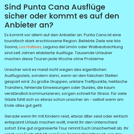
Sind Punta Cana Ausflüge
sicher oder kommt es auf den
Anbieter an?
Es kommt vor allem auf den Anbieter an. Punta Cana ist eine
touristisch stark erschlossene Region. Beliebte Ziele wie Isla
Saona,
Los Haitises
, Laguna del Limón oder Walbeobachtung
sind seit Jahren etablierte Ausflüge. Tausende Urlauber
machen diese Touren jede Woche ohne Probleme.
Unsicher wird es meist nicht wegen des eigentlichen
Ausflugsziels, sondern dann, wenn an den falschen Stellen
gespart wird. Zu große Gruppen, unklare Treffpunkte, hektische
Transfers, fehlende Einweisungen oder Guides, die kaum
verständlich kommunizieren, sorgen schnell für Stress. Für viele
Gäste fühlt sich so etwas schon unsicher an - selbst wenn am
Ende alles gut geht.
Gerade wenn Ihr mit Kindern reist, etwas älter seid oder einfach
entspannt Urlaub machen wollt, merkt Ihr den Unterschied
sofort. Eine gut organisierte Tour nimmt Euch Unsicherheit ab. Ihr