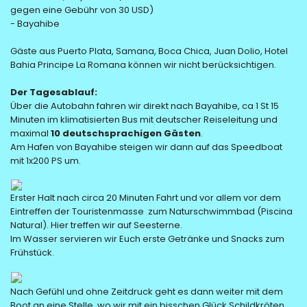
gegen eine Gebühr von 30 USD)
- Bayahibe
Gäste aus Puerto Plata, Samana, Boca Chica, Juan Dolio, Hotel
Bahia Principe La Romana können wir nicht berücksichtigen.
Der Tagesablauf:
Über die Autobahn fahren wir direkt nach Bayahibe, ca 1 St 15
Minuten im klimatisierten Bus mit deutscher Reiseleitung und
maximal
10 deutschsprachigen Gästen
.
Am Hafen von Bayahibe steigen wir dann auf das Speedboat
mit 1x200 PS um.
Erster Halt nach circa 20 Minuten Fahrt und vor allem vor dem
Eintreffen der Touristenmasse zum Naturschwimmbad (Piscina
Natural). Hier treffen wir auf Seesterne.
Im Wasser servieren wir Euch erste Getränke und Snacks zum
Frühstück.
Nach Gefühl und ohne Zeitdruck geht es dann weiter mit dem
Boot an eine Stelle, wo wir mit ein bisschen Glück Schildkröten