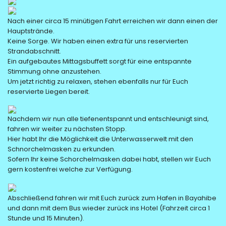
Nach einer circa 15 minütigen Fahrt erreichen wir dann einen der
Hauptstrände.
Keine Sorge. Wir haben einen extra für uns reservierten
Strandabschnitt.
Ein aufgebautes Mittagsbuffett sorgt für eine entspannte
Stimmung ohne anzustehen.
Um jetzt richtig zu relaxen, stehen ebenfalls nur für Euch
reservierte Liegen bereit.
Nachdem wir nun alle tiefenentspannt und entschleunigt sind,
fahren wir weiter zu nächsten Stopp.
Hier habt Ihr die Möglichkeit die Unterwasserwelt mit den
Schnorchelmasken zu erkunden.
Sofern Ihr keine Schorchelmasken dabei habt, stellen wir Euch
gern kostenfrei welche zur Verfügung.
Abschließend fahren wir mit Euch zurück zum Hafen in Bayahibe
und dann mit dem Bus wieder zurück ins Hotel (Fahrzeit circa 1
Stunde und 15 Minuten).